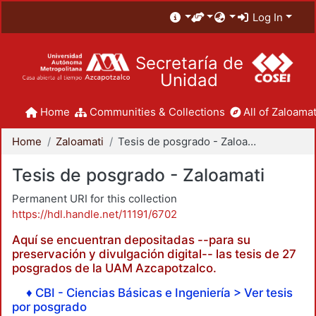
Log In
Secretaría de
Unidad
Home
Communities & Collections
All of Zaloamat
Home
Zaloamati
Tesis de posgrado - Zaloamati
Tesis de posgrado - Zaloamati
Permanent URI for this collection
https://hdl.handle.net/11191/6702
Aquí se encuentran depositadas --para su
preservación y divulgación digital-- las tesis de 27
posgrados de la UAM Azcapotzalco.
♦ CBI - Ciencias Básicas e Ingeniería > Ver tesis
por posgrado