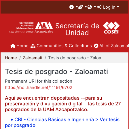
Log In
Secretaría de
Unidad
Home
Communities & Collections
All of Zaloamat
Home
Zaloamati
Tesis de posgrado - Zaloamati
Tesis de posgrado - Zaloamati
Permanent URI for this collection
https://hdl.handle.net/11191/6702
Aquí se encuentran depositadas --para su
preservación y divulgación digital-- las tesis de 27
posgrados de la UAM Azcapotzalco.
♦ CBI - Ciencias Básicas e Ingeniería > Ver tesis
por posgrado