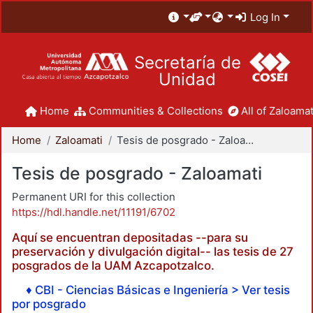
Log In
Secretaría de
Unidad
Home
Communities & Collections
All of Zaloamat
Home
Zaloamati
Tesis de posgrado - Zaloamati
Tesis de posgrado - Zaloamati
Permanent URI for this collection
https://hdl.handle.net/11191/6702
Aquí se encuentran depositadas --para su
preservación y divulgación digital-- las tesis de 27
posgrados de la UAM Azcapotzalco.
♦ CBI - Ciencias Básicas e Ingeniería > Ver tesis
por posgrado