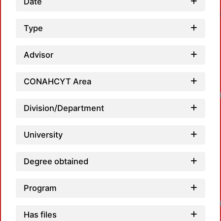
Date
Type
Advisor
CONAHCYT Area
Loa
Division/Department
University
Degree obtained
Program
Loa
Has files