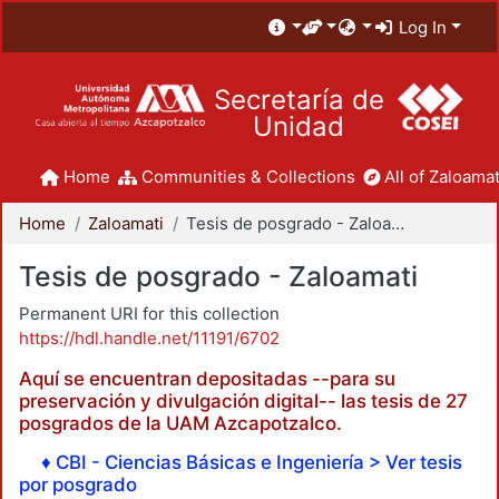
Log In
Secretaría de
Unidad
Home
Communities & Collections
All of Zaloamat
Home
Zaloamati
Tesis de posgrado - Zaloamati
Tesis de posgrado - Zaloamati
Permanent URI for this collection
https://hdl.handle.net/11191/6702
Aquí se encuentran depositadas --para su
preservación y divulgación digital-- las tesis de 27
posgrados de la UAM Azcapotzalco.
♦ CBI - Ciencias Básicas e Ingeniería > Ver tesis
por posgrado