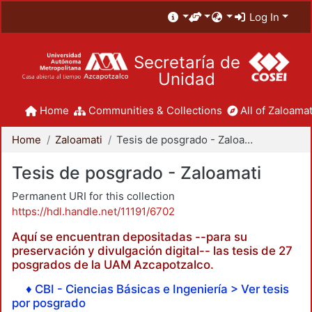
Log In
Secretaría de
Unidad
Home
Communities & Collections
All of Zaloamat
Home
Zaloamati
Tesis de posgrado - Zaloamati
Tesis de posgrado - Zaloamati
Permanent URI for this collection
https://hdl.handle.net/11191/6702
Aquí se encuentran depositadas --para su
preservación y divulgación digital-- las tesis de 27
posgrados de la UAM Azcapotzalco.
♦ CBI - Ciencias Básicas e Ingeniería > Ver tesis
por posgrado