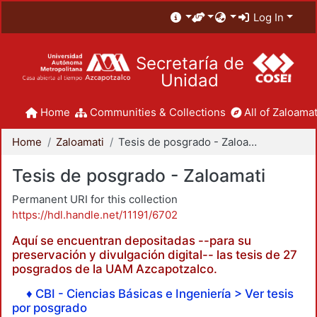
Log In
Secretaría de
Unidad
Home
Communities & Collections
All of Zaloamat
Home
Zaloamati
Tesis de posgrado - Zaloamati
Tesis de posgrado - Zaloamati
Permanent URI for this collection
https://hdl.handle.net/11191/6702
Aquí se encuentran depositadas --para su
preservación y divulgación digital-- las tesis de 27
posgrados de la UAM Azcapotzalco.
♦ CBI - Ciencias Básicas e Ingeniería > Ver tesis
por posgrado