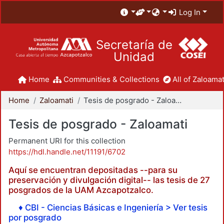
Log In
Secretaría de
Unidad
Home
Communities & Collections
All of Zaloamat
Home
Zaloamati
Tesis de posgrado - Zaloamati
Tesis de posgrado - Zaloamati
Permanent URI for this collection
https://hdl.handle.net/11191/6702
Aquí se encuentran depositadas --para su
preservación y divulgación digital-- las tesis de 27
posgrados de la UAM Azcapotzalco.
♦ CBI - Ciencias Básicas e Ingeniería > Ver tesis
por posgrado