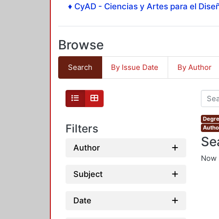
♦ CyAD - Ciencias y Artes para el Diseñ
Browse
Search
By Issue Date
By Author
Degre
Filters
Autho
Se
Author
Now 
Subject
Date