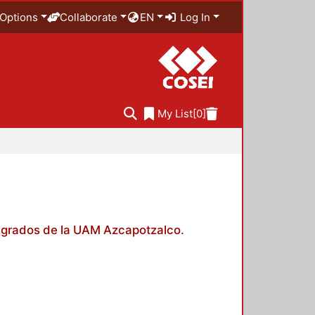
Options
Collaborate
EN
Log In
My List
[0]
posgrados de la UAM Azcapotzalco.