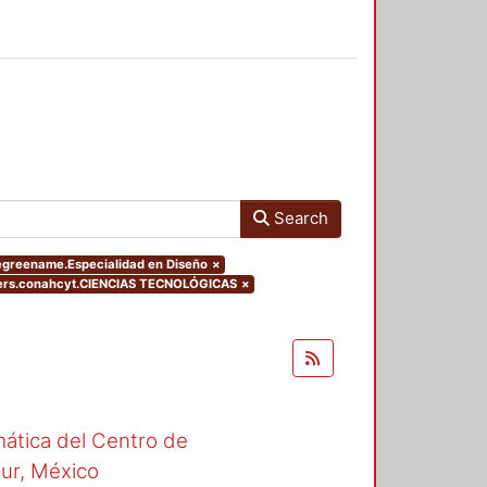
Search
degreename.Especialidad en Diseño
×
ters.conahcyt.CIENCIAS TECNOLÓGICAS
×
mática del Centro de
Sur, México