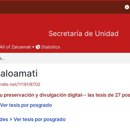
Secretaría de Unidad
All of Zaloamati
Statistics
Tesis de posgrado - Zaloamati
Zaloamati
andle.net/11191/6702
 preservación y divulgación digital-- las tesis de 27 
Ver tesis por posgrado
es > Ver tesis por posgrado