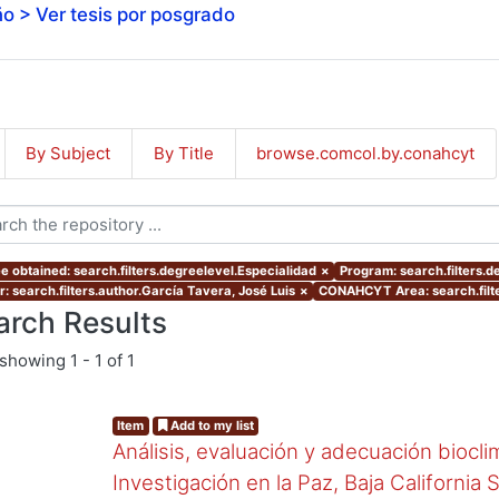
o > Ver tesis por posgrado
By Subject
By Title
browse.comcol.by.conahcyt
e obtained: search.filters.degreelevel.Especialidad
×
Program: search.filters.
r: search.filters.author.García Tavera, José Luis
×
CONAHCYT Area: search.fil
arch Results
showing
1 - 1 of 1
Item
Add to my list
Análisis, evaluación y adecuación biocli
Investigación en la Paz, Baja California 