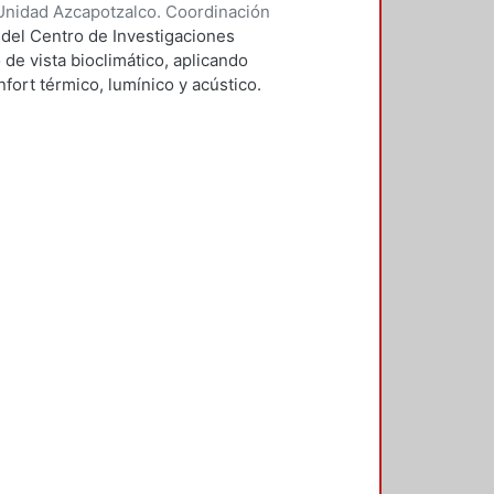
Unidad Azcapotzalco. Coordinación
vera, José Luis
 del Centro de Investigaciones
 de vista bioclimático, aplicando
fort térmico, lumínico y acústico.
nderán propuestas de diseño