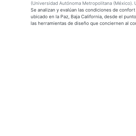
(
Universidad Autónoma Metropolitana (México). 
de Servicios de Información.
,
1999-12
)
García Ta
Se analizan y evalúan las condiciones de confort
ubicado en la Paz, Baja California, desde el punto
ng...
las herramientas de diseño que conciernen al con
De los resultados de esta evaluación se despre
bioclimático.