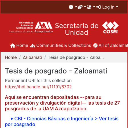
Log In
Secretaría de
Unidad
Home
Communities & Collections
All of Zaloamat
Home
Zaloamati
Tesis de posgrado - Zaloamati
Tesis de posgrado - Zaloamati
Permanent URI for this collection
https://hdl.handle.net/11191/6702
Aquí se encuentran depositadas --para su
preservación y divulgación digital-- las tesis de 27
posgrados de la UAM Azcapotzalco.
♦ CBI - Ciencias Básicas e Ingeniería > Ver tesis
por posgrado