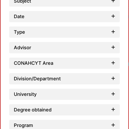
Subject
Date
Type
Advisor
CONAHCYT Area
Loadi
Division/Department
University
Degree obtained
Program