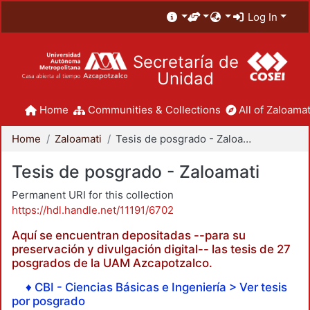
Log In
Secretaría de
Unidad
Home
Communities & Collections
All of Zaloamat
Home
Zaloamati
Tesis de posgrado - Zaloamati
Tesis de posgrado - Zaloamati
Permanent URI for this collection
https://hdl.handle.net/11191/6702
Aquí se encuentran depositadas --para su
preservación y divulgación digital-- las tesis de 27
posgrados de la UAM Azcapotzalco.
♦ CBI - Ciencias Básicas e Ingeniería > Ver tesis
por posgrado