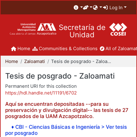
Log In
Secretaría de
Unidad
Home
Communities & Collections
All of Zaloamat
Home
Zaloamati
Tesis de posgrado - Zaloamati
Tesis de posgrado - Zaloamati
Permanent URI for this collection
https://hdl.handle.net/11191/6702
Aquí se encuentran depositadas --para su
preservación y divulgación digital-- las tesis de 27
posgrados de la UAM Azcapotzalco.
♦ CBI - Ciencias Básicas e Ingeniería > Ver tesis
por posgrado