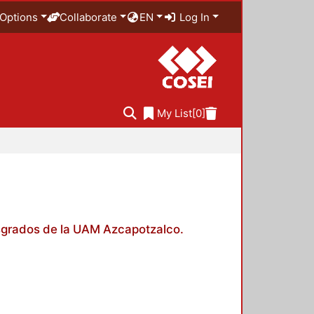
Options
Collaborate
EN
Log In
My List
[0]
posgrados de la UAM Azcapotzalco.