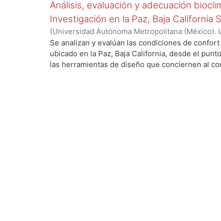
Análisis, evaluación y adecuación biocli
Investigación en la Paz, Baja California 
(
Universidad Autónoma Metropolitana (México). 
de Servicios de Información.
,
1999-12
)
García Ta
Se analizan y evalúan las condiciones de confort
ubicado en la Paz, Baja California, desde el punto
las herramientas de diseño que conciernen al con
ing...
De los resultados de esta evaluación se despre
bioclimático.