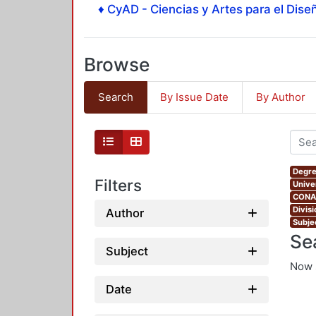
♦ CyAD - Ciencias y Artes para el Diseñ
Browse
Search
By Issue Date
By Author
Degre
Filters
Unive
CONAH
Divis
Author
Subjec
Se
Subject
Now 
Date