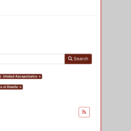
Search
o). Unidad Azcapotzalco
×
a el Diseño
×