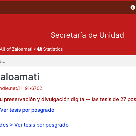
Secretaría de Unidad
All of Zaloamati
Statistics
Tesis de posgrado - Zaloamati
Zaloamati
andle.net/11191/6702
 preservación y divulgación digital-- las tesis de 27 
Ver tesis por posgrado
es > Ver tesis por posgrado