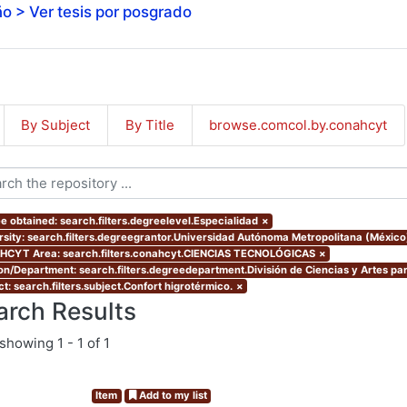
o > Ver tesis por posgrado
By Subject
By Title
browse.comcol.by.conahcyt
e obtained: search.filters.degreelevel.Especialidad
×
rsity: search.filters.degreegrantor.Universidad Autónoma Metropolitana (Méxic
CYT Area: search.filters.conahcyt.CIENCIAS TECNOLÓGICAS
×
ion/Department: search.filters.degreedepartment.División de Ciencias y Artes par
t: search.filters.subject.Confort higrotérmico.
×
arch Results
showing
1 - 1 of 1
Item
Add to my list