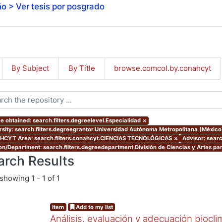
o > Ver tesis por posgrado
By Subject
By Title
browse.comcol.by.conahcyt
e obtained: search.filters.degreelevel.Especialidad
×
rsity: search.filters.degreegrantor.Universidad Autónoma Metropolitana (Méxic
CYT Area: search.filters.conahcyt.CIENCIAS TECNOLÓGICAS
×
Advisor: sear
ion/Department: search.filters.degreedepartment.División de Ciencias y Artes par
arch Results
showing
1 - 1 of 1
Item
Add to my list
Análisis, evaluación y adecuación biocli