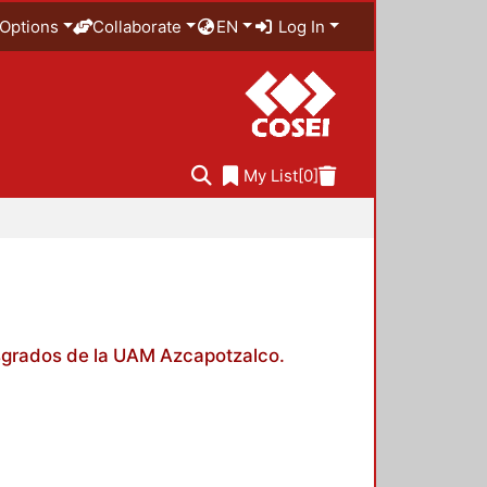
Options
Collaborate
EN
Log In
My List
[0]
posgrados de la UAM Azcapotzalco.