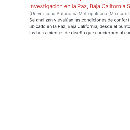
Investigación en la Paz, Baja California 
(
Universidad Autónoma Metropolitana (México). 
de Servicios de Información.
,
1999-12
)
García Ta
Se analizan y evalúan las condiciones de confort
ubicado en la Paz, Baja California, desde el punto
las herramientas de diseño que conciernen al con
De los resultados de esta evaluación se despre
bioclimático.