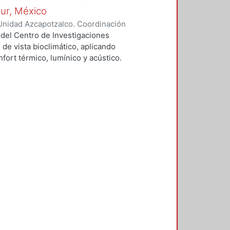
Sur, México
Unidad Azcapotzalco. Coordinación
vera, José Luis
 del Centro de Investigaciones
 de vista bioclimático, aplicando
fort térmico, lumínico y acústico.
nderán propuestas de diseño