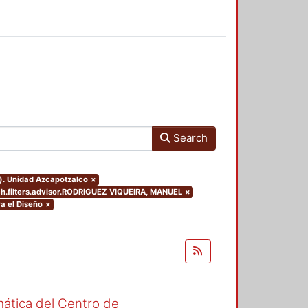
Search
o). Unidad Azcapotzalco
×
ch.filters.advisor.RODRIGUEZ VIQUEIRA, MANUEL
×
a el Diseño
×
mática del Centro de