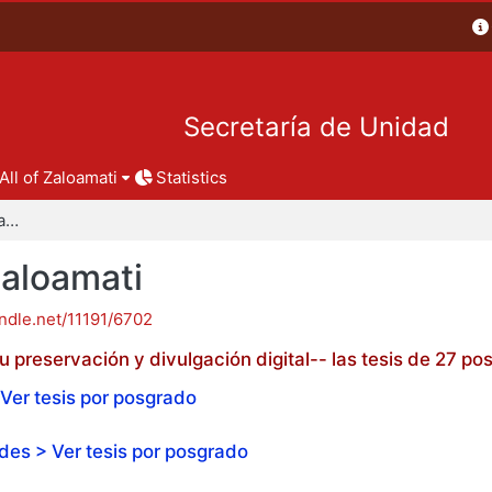
Secretaría de Unidad
All of Zaloamati
Statistics
Tesis de posgrado - Zaloamati
Zaloamati
andle.net/11191/6702
 preservación y divulgación digital-- las tesis de 27 
Ver tesis por posgrado
es > Ver tesis por posgrado