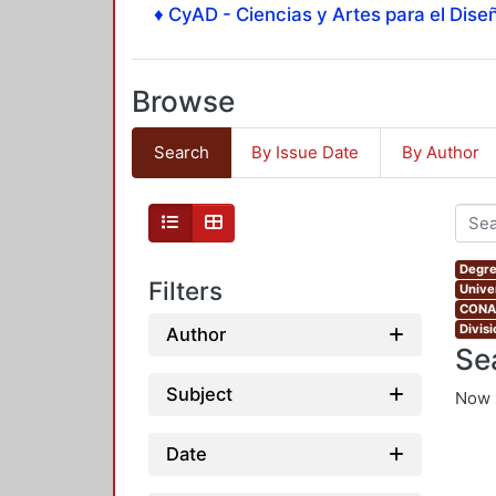
♦ CyAD - Ciencias y Artes para el Diseñ
Browse
Search
By Issue Date
By Author
Degre
Filters
Unive
CONAH
Divis
Author
Se
Subject
Now 
Date