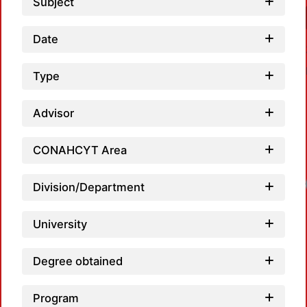
Subject
Date
Type
Advisor
CONAHCYT Area
Loadi
Division/Department
University
Degree obtained
Program