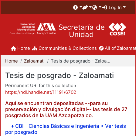
Log In
Secretaría de
Unidad
Home
Communities & Collections
All of Zaloamat
Home
Zaloamati
Tesis de posgrado - Zaloamati
Tesis de posgrado - Zaloamati
Permanent URI for this collection
https://hdl.handle.net/11191/6702
Aquí se encuentran depositadas --para su
preservación y divulgación digital-- las tesis de 27
posgrados de la UAM Azcapotzalco.
♦ CBI - Ciencias Básicas e Ingeniería > Ver tesis
por posgrado