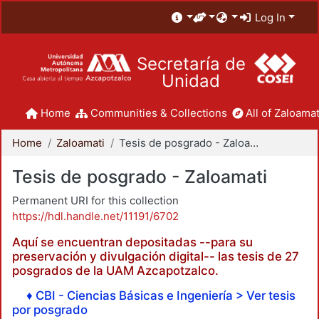
Log In
Secretaría de
Unidad
Home
Communities & Collections
All of Zaloamat
Home
Zaloamati
Tesis de posgrado - Zaloamati
Tesis de posgrado - Zaloamati
Permanent URI for this collection
https://hdl.handle.net/11191/6702
Aquí se encuentran depositadas --para su
preservación y divulgación digital-- las tesis de 27
posgrados de la UAM Azcapotzalco.
♦ CBI - Ciencias Básicas e Ingeniería > Ver tesis
por posgrado