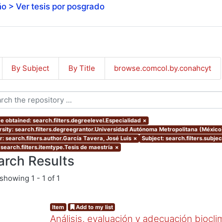
o > Ver tesis por posgrado
By Subject
By Title
browse.comcol.by.conahcyt
e obtained: search.filters.degreelevel.Especialidad
×
rsity: search.filters.degreegrantor.Universidad Autónoma Metropolitana (Méxic
r: search.filters.author.García Tavera, José Luis
×
Subject: search.filters.subje
 search.filters.itemtype.Tesis de maestría
×
arch Results
showing
1 - 1 of 1
Item
Add to my list
Análisis, evaluación y adecuación biocli