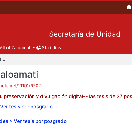
Secretaría de Unidad
All of Zaloamati
Statistics
Tesis de posgrado - Zaloamati
Zaloamati
andle.net/11191/6702
 preservación y divulgación digital-- las tesis de 27 
Ver tesis por posgrado
es > Ver tesis por posgrado