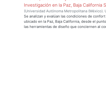
Investigación en la Paz, Baja California 
(
Universidad Autónoma Metropolitana (México). 
de Servicios de Información.
,
1999-12
)
García Ta
Se analizan y evalúan las condiciones de confort
ubicado en la Paz, Baja California, desde el punto
las herramientas de diseño que conciernen al con
De los resultados de esta evaluación se despre
bioclimático.