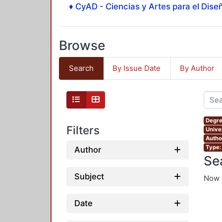
♦ CyAD - Ciencias y Artes para el Diseñ
Browse
Search
By Issue Date
By Author
Degre
Filters
Unive
Autho
Type:
Author
Se
Subject
Now 
Date