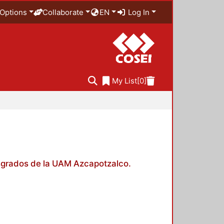
Options
Collaborate
EN
Log In
My List
[0]
posgrados de la UAM Azcapotzalco.