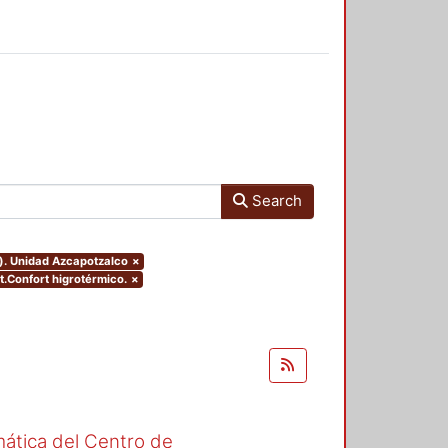
Search
o). Unidad Azcapotzalco
×
ct.Confort higrotérmico.
×
mática del Centro de