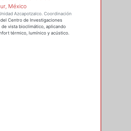
Sur, México
Unidad Azcapotzalco. Coordinación
vera, José Luis
 del Centro de Investigaciones
 de vista bioclimático, aplicando
fort térmico, lumínico y acústico.
nderán propuestas de diseño