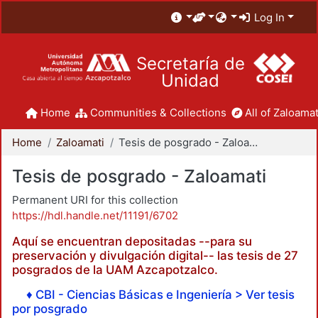
Log In
Secretaría de
Unidad
Home
Communities & Collections
All of Zaloamat
Home
Zaloamati
Tesis de posgrado - Zaloamati
Tesis de posgrado - Zaloamati
Permanent URI for this collection
https://hdl.handle.net/11191/6702
Aquí se encuentran depositadas --para su
preservación y divulgación digital-- las tesis de 27
posgrados de la UAM Azcapotzalco.
♦ CBI - Ciencias Básicas e Ingeniería > Ver tesis
por posgrado