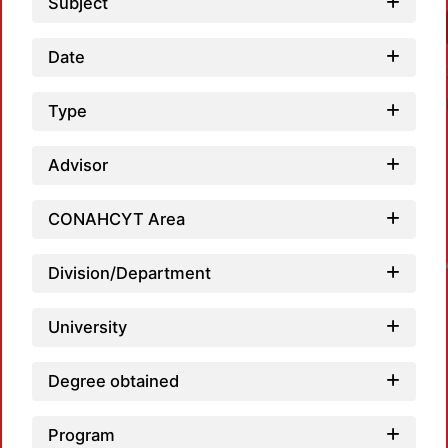
Subject
Date
Type
Advisor
CONAHCYT Area
Loadin
Division/Department
University
Degree obtained
Program