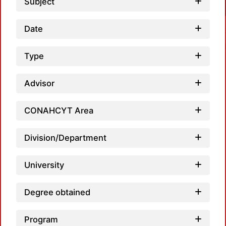
Subject
Date
Type
Advisor
CONAHCYT Area
Loadi
Division/Department
University
Degree obtained
Program