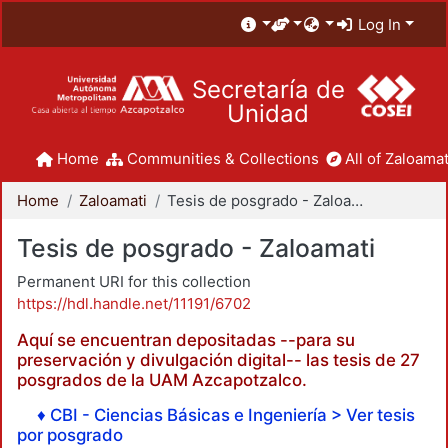
Log In
Secretaría de
Unidad
Home
Communities & Collections
All of Zaloamat
Home
Zaloamati
Tesis de posgrado - Zaloamati
Tesis de posgrado - Zaloamati
Permanent URI for this collection
https://hdl.handle.net/11191/6702
Aquí se encuentran depositadas --para su
preservación y divulgación digital-- las tesis de 27
posgrados de la UAM Azcapotzalco.
♦ CBI - Ciencias Básicas e Ingeniería > Ver tesis
por posgrado