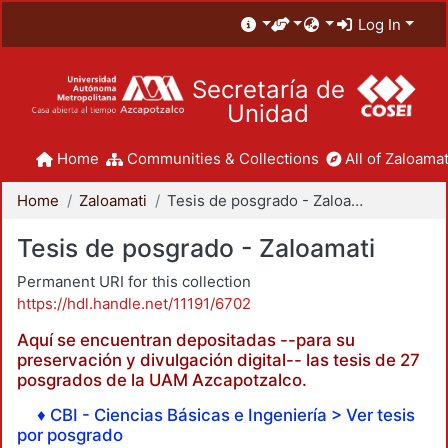
Log In
Secretaría de
Unidad
Home
Communities & Collections
All of Zaloamat
Home
Zaloamati
Tesis de posgrado - Zaloamati
Tesis de posgrado - Zaloamati
Permanent URI for this collection
https://hdl.handle.net/11191/6702
Aquí se encuentran depositadas --para su
preservación y divulgación digital-- las tesis de 27
posgrados de la UAM Azcapotzalco.
♦ CBI - Ciencias Básicas e Ingeniería > Ver tesis
por posgrado