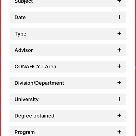
Subject
Date
Type
Advisor
CONAHCYT Area
Loadin
Division/Department
University
Degree obtained
Program