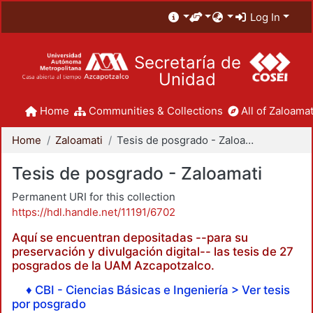
Log In
Secretaría de
Unidad
Home
Communities & Collections
All of Zaloamat
Home
Zaloamati
Tesis de posgrado - Zaloamati
Tesis de posgrado - Zaloamati
Permanent URI for this collection
https://hdl.handle.net/11191/6702
Aquí se encuentran depositadas --para su
preservación y divulgación digital-- las tesis de 27
posgrados de la UAM Azcapotzalco.
♦ CBI - Ciencias Básicas e Ingeniería > Ver tesis
por posgrado