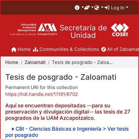
Log In
Secretaría de
Unidad
Home
Communities & Collections
All of Zaloamat
Home
Zaloamati
Tesis de posgrado - Zaloamati
Tesis de posgrado - Zaloamati
Permanent URI for this collection
https://hdl.handle.net/11191/6702
Aquí se encuentran depositadas --para su
preservación y divulgación digital-- las tesis de 27
posgrados de la UAM Azcapotzalco.
♦ CBI - Ciencias Básicas e Ingeniería > Ver tesis
por posgrado