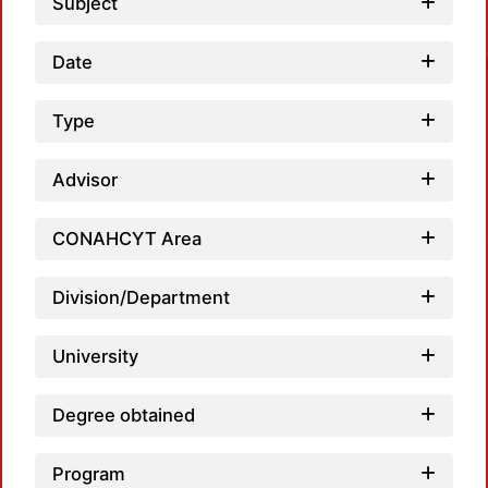
Subject
Date
Type
Advisor
Loadi
CONAHCYT Area
Division/Department
University
Degree obtained
Program