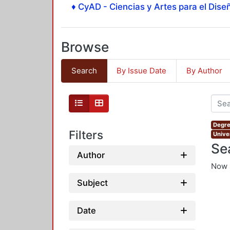
♦ CyAD - Ciencias y Artes para el Diseñ
Browse
Search
By Issue Date
By Author
Degre
Filters
Unive
Se
Author
Now 
Subject
Date