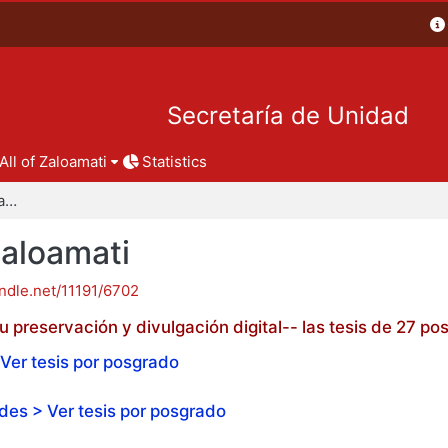
Secretaría de Unidad
All of Zaloamati
Statistics
Tesis de posgrado - Zaloamati
Zaloamati
andle.net/11191/6702
 preservación y divulgación digital-- las tesis de 27 
Ver tesis por posgrado
es > Ver tesis por posgrado