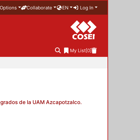
Options
Collaborate
EN
Log In
My List
[0]
posgrados de la UAM Azcapotzalco.