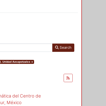
Search
o). Unidad Azcapotzalco
×
mática del Centro de
Sur, México