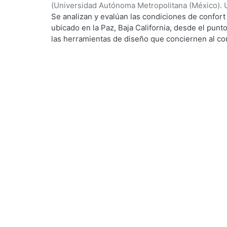
(
Universidad Autónoma Metropolitana (México). 
de Servicios de Información.
,
1999-12
)
García Ta
Se analizan y evalúan las condiciones de confort
ubicado en la Paz, Baja California, desde el punto
las herramientas de diseño que conciernen al con
De los resultados de esta evaluación se despre
bioclimático.