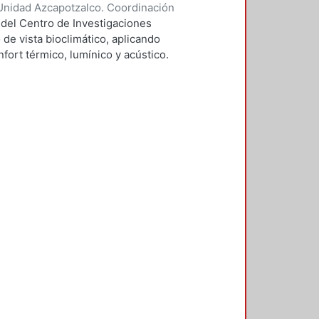
Unidad Azcapotzalco. Coordinación
vera, José Luis
 del Centro de Investigaciones
 de vista bioclimático, aplicando
fort térmico, lumínico y acústico.
nderán propuestas de diseño