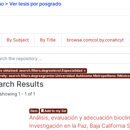
o > Ver tesis por posgrado
By Subject
By Title
browse.comcol.by.conahcyt
e obtained: search.filters.degreelevel.Especialidad
×
rsity: search.filters.degreegrantor.Universidad Autónoma Metropolitana (Méxic
arch Results
showing
1 - 1 of 1
Item
Add to my list
Análisis, evaluación y adecuación biocli
Investigación en la Paz, Baja California 