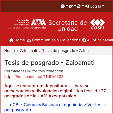
Log In
Secretaría de
Unidad
Home
Communities & Collections
All of Zaloamat
Home
Zaloamati
Tesis de posgrado - Zaloamati
Tesis de posgrado - Zaloamati
Permanent URI for this collection
https://hdl.handle.net/11191/6702
Aquí se encuentran depositadas --para su
preservación y divulgación digital-- las tesis de 27
posgrados de la UAM Azcapotzalco.
♦ CBI - Ciencias Básicas e Ingeniería > Ver tesis
por posgrado