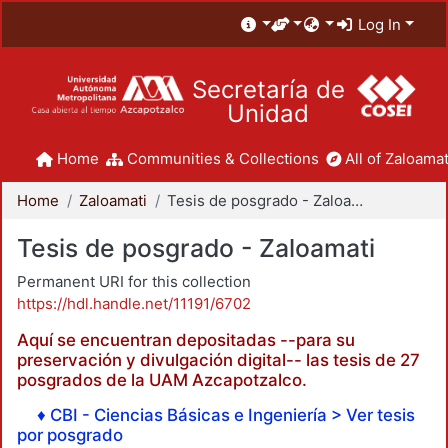
Log In
Secretaría de
Unidad
Home
Communities & Collections
All of Zaloamat
Home
Zaloamati
Tesis de posgrado - Zaloamati
Tesis de posgrado - Zaloamati
Permanent URI for this collection
https://hdl.handle.net/11191/6702
Aquí se encuentran depositadas --para su
preservación y divulgación digital-- las tesis de 27
posgrados de la UAM Azcapotzalco.
♦ CBI - Ciencias Básicas e Ingeniería > Ver tesis
por posgrado