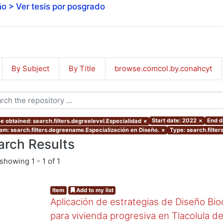
o > Ver tesis por posgrado
By Subject
By Title
browse.comcol.by.conahcyt
Start date: 2022
×
End d
e obtained: search.filters.degreelevel.Especialidad
×
am: search.filters.degreename.Especialización en Diseño.
×
Type: search.filter
arch Results
showing
1 - 1 of 1
Item
Add to my list
Aplicación de estrategias de Diseño Bio
para vivienda progresiva en Tlacolula 