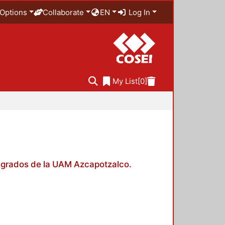
Options
Collaborate
EN
Log In
My List
[0]
posgrados de la UAM Azcapotzalco.