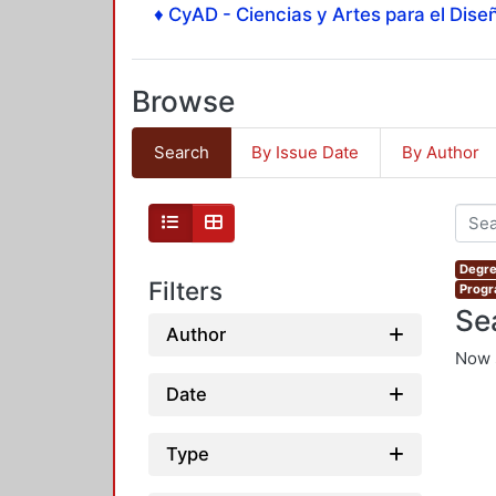
♦ CyAD - Ciencias y Artes para el Diseñ
Browse
Search
By Issue Date
By Author
Degre
Filters
Progr
Se
Author
Now 
Date
Type