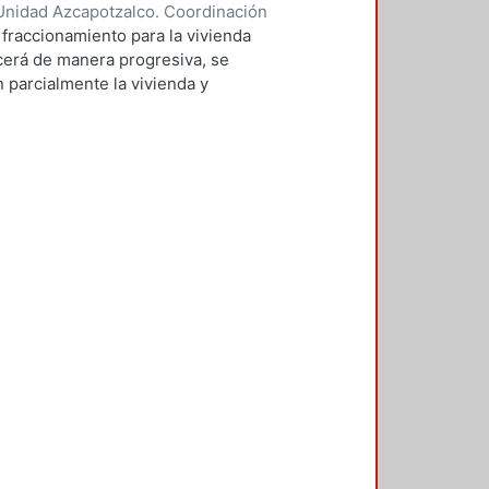
Unidad Azcapotzalco. Coordinación
reno, Laura Michelle
fraccionamiento para la vivienda
recerá de manera progresiva, se
 parcialmente la vivienda y
 usuario, en combinación con
ales del sitio, reducir el
s. La propuesta sólo involucra la
medio de los materiales y
ntorno.