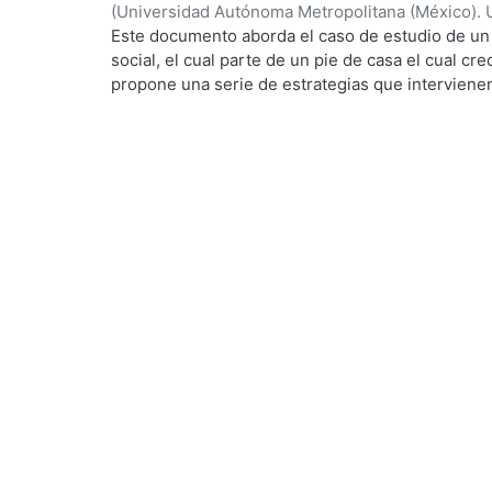
(
Universidad Autónoma Metropolitana (México). 
de Servicios de Información.
,
2022-10
)
Ortega Mo
Este documento aborda el caso de estudio de un 
social, el cual parte de un pie de casa el cual c
propone una serie de estrategias que intervienen
permite tener mejores rangos de confort para el
ecotecnologias para aprovechar los recursos natur
consumo de agua potable y energías no renovable
envolvente para generar ganancias internas por 
dispositivos diseñados particularmente para el e