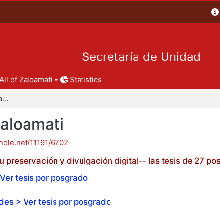
Secretaría de Unidad
All of Zaloamati
Statistics
Tesis de posgrado - Zaloamati
Zaloamati
andle.net/11191/6702
 preservación y divulgación digital-- las tesis de 27 
Ver tesis por posgrado
es > Ver tesis por posgrado