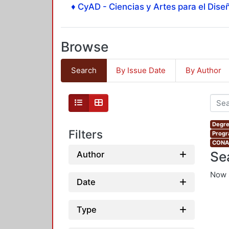
♦ CyAD - Ciencias y Artes para el Diseñ
Browse
Search
By Issue Date
By Author
Degre
Filters
Progr
CONAH
Se
Author
Now 
Date
Type