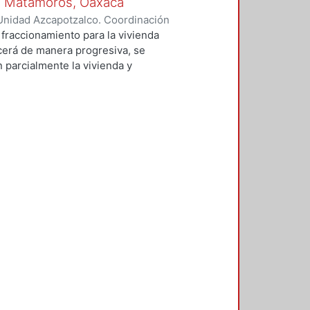
de Matamoros, Oaxaca
Unidad Azcapotzalco. Coordinación
reno, Laura Michelle
fraccionamiento para la vivienda
recerá de manera progresiva, se
 parcialmente la vivienda y
 usuario, en combinación con
ales del sitio, reducir el
s. La propuesta sólo involucra la
medio de los materiales y
ntorno.