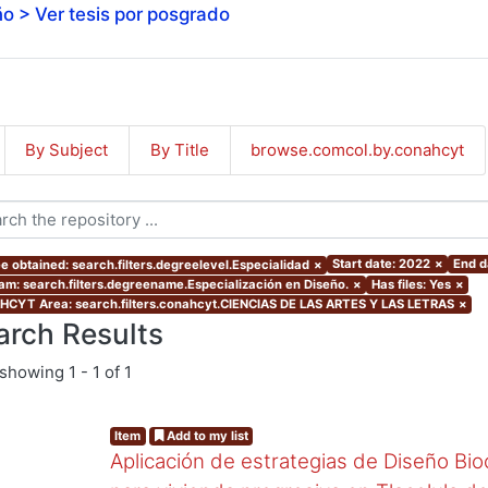
o > Ver tesis por posgrado
By Subject
By Title
browse.comcol.by.conahcyt
Start date: 2022
×
End d
e obtained: search.filters.degreelevel.Especialidad
×
am: search.filters.degreename.Especialización en Diseño.
×
Has files: Yes
×
CYT Area: search.filters.conahcyt.CIENCIAS DE LAS ARTES Y LAS LETRAS
×
arch Results
showing
1 - 1 of 1
Item
Add to my list
Aplicación de estrategias de Diseño Bio