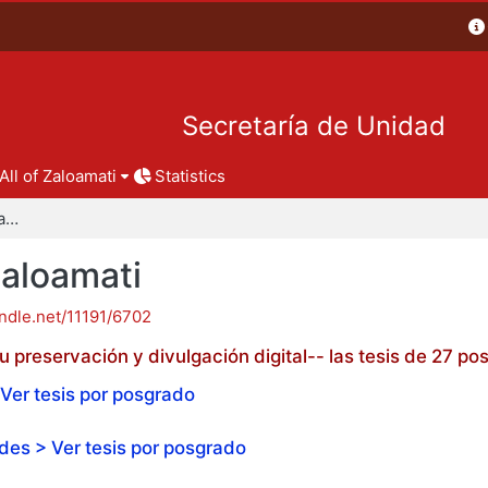
Secretaría de Unidad
All of Zaloamati
Statistics
Tesis de posgrado - Zaloamati
Zaloamati
andle.net/11191/6702
 preservación y divulgación digital-- las tesis de 27 
Ver tesis por posgrado
es > Ver tesis por posgrado