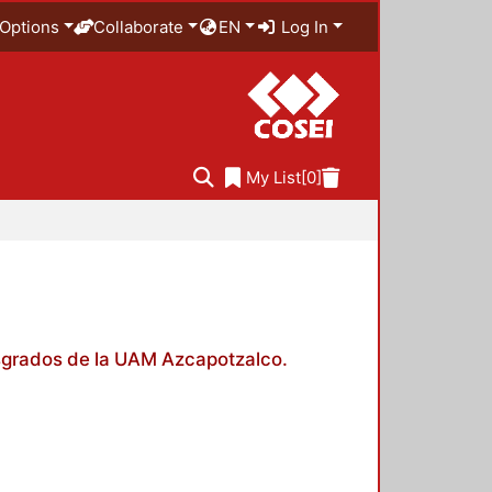
Options
Collaborate
EN
Log In
My List
[0]
posgrados de la UAM Azcapotzalco.