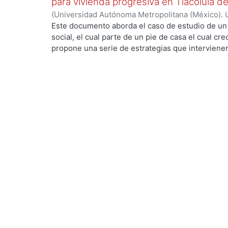
para vivienda progresiva en Tlacolula 
(
Universidad Autónoma Metropolitana (México). 
de Servicios de Información.
,
2022-10
)
Ortega Mo
Este documento aborda el caso de estudio de un 
social, el cual parte de un pie de casa el cual c
propone una serie de estrategias que intervienen
permite tener mejores rangos de confort para el
ecotecnologias para aprovechar los recursos natur
consumo de agua potable y energías no renovable
envolvente para generar ganancias internas por 
dispositivos diseñados particularmente para el e