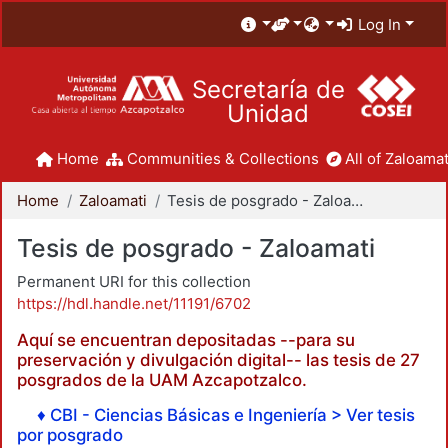
Log In
Secretaría de
Unidad
Home
Communities & Collections
All of Zaloamat
Home
Zaloamati
Tesis de posgrado - Zaloamati
Tesis de posgrado - Zaloamati
Permanent URI for this collection
https://hdl.handle.net/11191/6702
Aquí se encuentran depositadas --para su
preservación y divulgación digital-- las tesis de 27
posgrados de la UAM Azcapotzalco.
♦ CBI - Ciencias Básicas e Ingeniería > Ver tesis
por posgrado