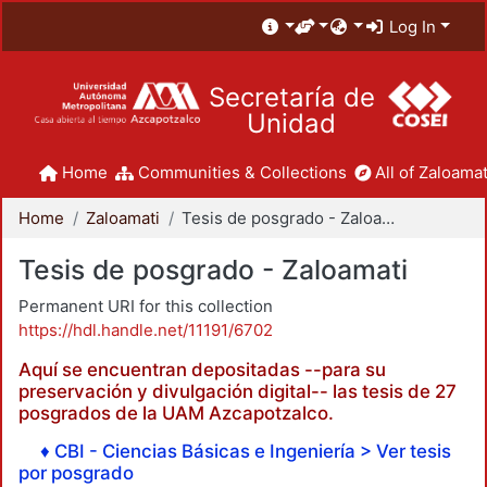
Log In
Secretaría de
Unidad
Home
Communities & Collections
All of Zaloamat
Home
Zaloamati
Tesis de posgrado - Zaloamati
Tesis de posgrado - Zaloamati
Permanent URI for this collection
https://hdl.handle.net/11191/6702
Aquí se encuentran depositadas --para su
preservación y divulgación digital-- las tesis de 27
posgrados de la UAM Azcapotzalco.
♦ CBI - Ciencias Básicas e Ingeniería > Ver tesis
por posgrado