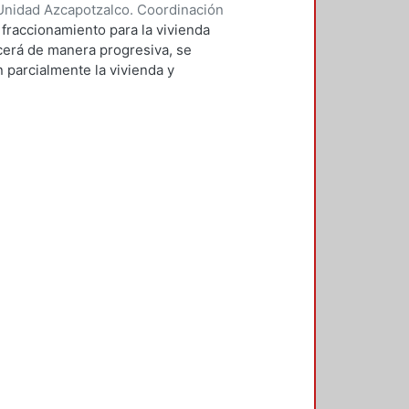
Unidad Azcapotzalco. Coordinación
reno, Laura Michelle
fraccionamiento para la vivienda
recerá de manera progresiva, se
 parcialmente la vivienda y
 usuario, en combinación con
ales del sitio, reducir el
s. La propuesta sólo involucra la
medio de los materiales y
ntorno.