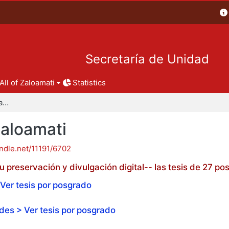
Secretaría de Unidad
All of Zaloamati
Statistics
Tesis de posgrado - Zaloamati
Zaloamati
andle.net/11191/6702
 preservación y divulgación digital-- las tesis de 27 
Ver tesis por posgrado
es > Ver tesis por posgrado