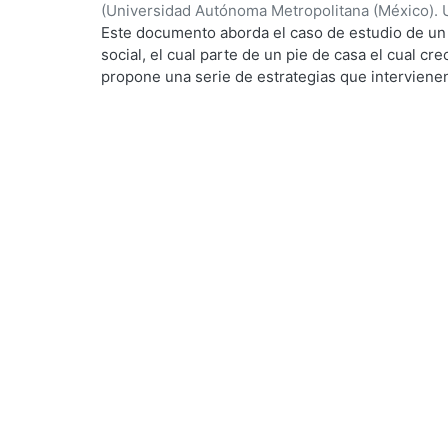
(
Universidad Autónoma Metropolitana (México). 
de Servicios de Información.
,
2022-10
)
Ortega Mo
Este documento aborda el caso de estudio de un 
social, el cual parte de un pie de casa el cual c
propone una serie de estrategias que intervienen
permite tener mejores rangos de confort para el
ecotecnologias para aprovechar los recursos natur
consumo de agua potable y energías no renovable
envolvente para generar ganancias internas por 
dispositivos diseñados particularmente para el e