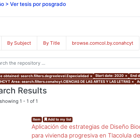
o > Ver tesis por posgrado
By Subject
By Title
browse.comcol.by.conahcyt
Start date: 2020
×
End d
e obtained: search.filters.degreelevel.Especialidad
×
CYT Area: search.filters.conahcyt.CIENCIAS DE LAS ARTES Y LAS LETRAS
×
A
arch Results
showing
1 - 1 of 1
Item
Add to my list
Aplicación de estrategias de Diseño Bio
para vivienda progresiva en Tlacolula 