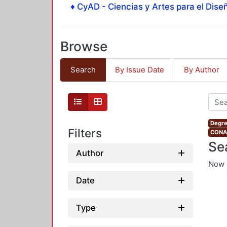
♦ CyAD - Ciencias y Artes para el Diseñ
Browse
Search
By Issue Date
By Author
Degre
Filters
CONAH
Se
Author
Now 
Date
Type