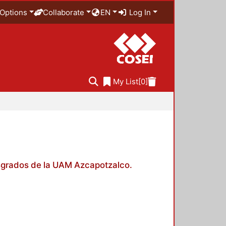
Options
Collaborate
EN
Log In
My List
[0]
posgrados de la UAM Azcapotzalco.