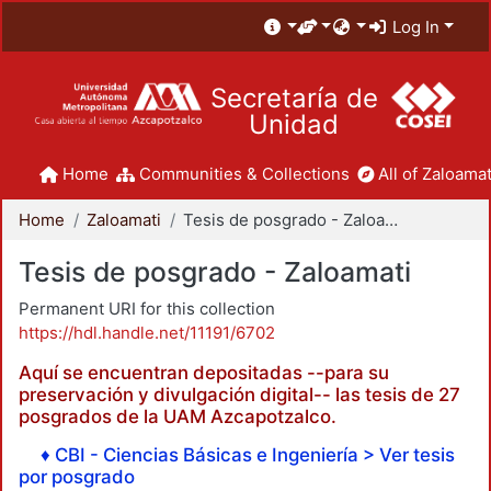
Log In
Secretaría de
Unidad
Home
Communities & Collections
All of Zaloamat
Home
Zaloamati
Tesis de posgrado - Zaloamati
Tesis de posgrado - Zaloamati
Permanent URI for this collection
https://hdl.handle.net/11191/6702
Aquí se encuentran depositadas --para su
preservación y divulgación digital-- las tesis de 27
posgrados de la UAM Azcapotzalco.
♦ CBI - Ciencias Básicas e Ingeniería > Ver tesis
por posgrado