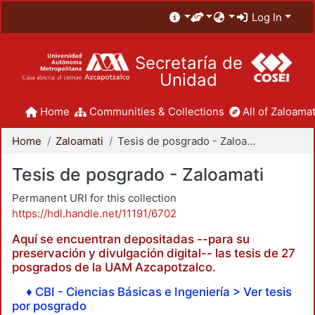
Log In
Secretaría de
Unidad
Home
Communities & Collections
All of Zaloamat
Home
Zaloamati
Tesis de posgrado - Zaloamati
Tesis de posgrado - Zaloamati
Permanent URI for this collection
https://hdl.handle.net/11191/6702
Aquí se encuentran depositadas --para su
preservación y divulgación digital-- las tesis de 27
posgrados de la UAM Azcapotzalco.
♦ CBI - Ciencias Básicas e Ingeniería > Ver tesis
por posgrado