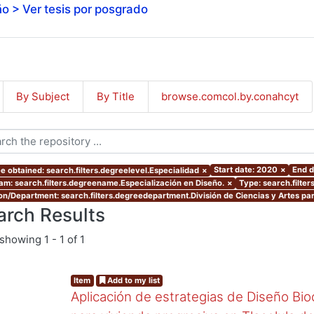
o > Ver tesis por posgrado
By Subject
By Title
browse.comcol.by.conahcyt
Start date: 2020
×
End d
e obtained: search.filters.degreelevel.Especialidad
×
am: search.filters.degreename.Especialización en Diseño.
×
Type: search.filter
ion/Department: search.filters.degreedepartment.División de Ciencias y Artes par
arch Results
showing
1 - 1 of 1
Item
Add to my list
Aplicación de estrategias de Diseño Bio