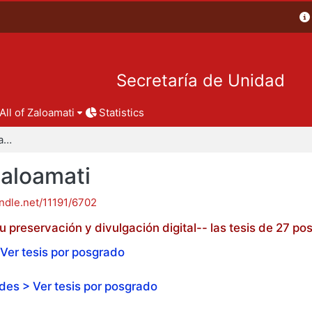
Secretaría de Unidad
All of Zaloamati
Statistics
Tesis de posgrado - Zaloamati
Zaloamati
andle.net/11191/6702
 preservación y divulgación digital-- las tesis de 27 
Ver tesis por posgrado
es > Ver tesis por posgrado