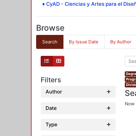
♦ CyAD - Ciencias y Artes para el Diseñ
Browse
Search
By Issue Date
By Author
Degre
Filters
Progr
Divis
Se
Author
Now 
Date
Type