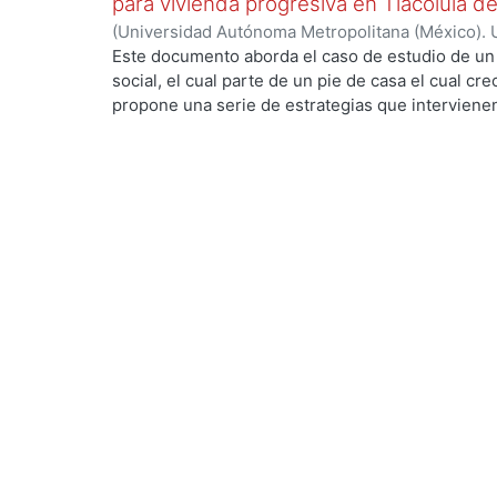
para vivienda progresiva en Tlacolula 
(
Universidad Autónoma Metropolitana (México). 
de Servicios de Información.
,
2022-10
)
Ortega Mo
Este documento aborda el caso de estudio de un 
social, el cual parte de un pie de casa el cual c
propone una serie de estrategias que intervienen
permite tener mejores rangos de confort para el
ecotecnologias para aprovechar los recursos natur
consumo de agua potable y energías no renovable
envolvente para generar ganancias internas por 
dispositivos diseñados particularmente para el e