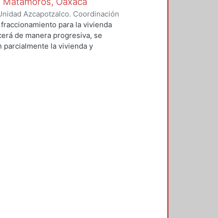
de Matamoros, Oaxaca
Unidad Azcapotzalco. Coordinación
reno, Laura Michelle
fraccionamiento para la vivienda
recerá de manera progresiva, se
 parcialmente la vivienda y
 usuario, en combinación con
ales del sitio, reducir el
s. La propuesta sólo involucra la
medio de los materiales y
ntorno.