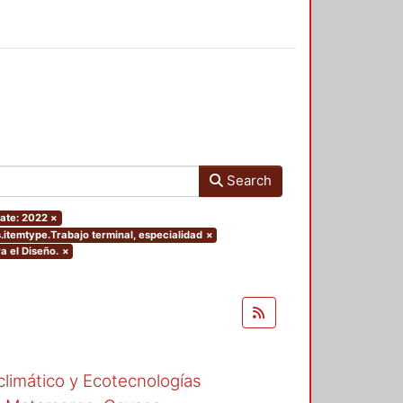
Search
ate: 2022
×
s.itemtype.Trabajo terminal, especialidad
×
a el Diseño.
×
climático y Ecotecnologías