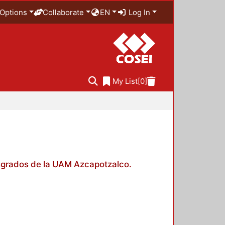
Options
Collaborate
EN
Log In
My List
[0]
posgrados de la UAM Azcapotzalco.