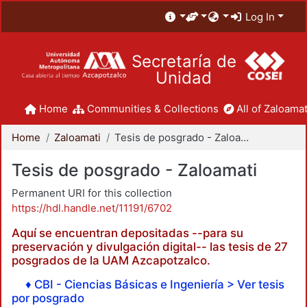
Log In
Secretaría de
Unidad
Home
Communities & Collections
All of Zaloamat
Home
Zaloamati
Tesis de posgrado - Zaloamati
Tesis de posgrado - Zaloamati
Permanent URI for this collection
https://hdl.handle.net/11191/6702
Aquí se encuentran depositadas --para su
preservación y divulgación digital-- las tesis de 27
posgrados de la UAM Azcapotzalco.
♦ CBI - Ciencias Básicas e Ingeniería > Ver tesis
por posgrado