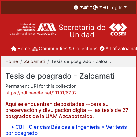
Log In
Secretaría de
Unidad
Home
Communities & Collections
All of Zaloamat
Home
Zaloamati
Tesis de posgrado - Zaloamati
Tesis de posgrado - Zaloamati
Permanent URI for this collection
https://hdl.handle.net/11191/6702
Aquí se encuentran depositadas --para su
preservación y divulgación digital-- las tesis de 27
posgrados de la UAM Azcapotzalco.
♦ CBI - Ciencias Básicas e Ingeniería > Ver tesis
por posgrado