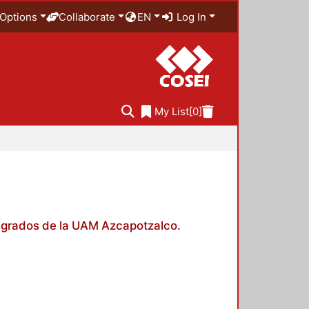
Options
Collaborate
EN
Log In
My List
[0]
posgrados de la UAM Azcapotzalco.