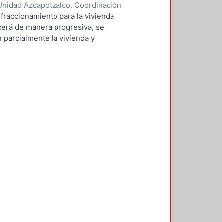
Unidad Azcapotzalco. Coordinación
reno, Laura Michelle
fraccionamiento para la vivienda
recerá de manera progresiva, se
 parcialmente la vivienda y
 usuario, en combinación con
ales del sitio, reducir el
s. La propuesta sólo involucra la
medio de los materiales y
ntorno.