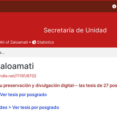
Secretaría de Unidad
All of Zaloamati
Statistics
Tesis de posgrado - Zaloamati
Zaloamati
andle.net/11191/6702
 preservación y divulgación digital-- las tesis de 27 
Ver tesis por posgrado
es > Ver tesis por posgrado