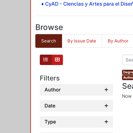
♦ CyAD - Ciencias y Artes para el Diseñ
Browse
Search
By Issue Date
By Author
Degre
Filters
Autho
Se
Author
Now 
Date
Type