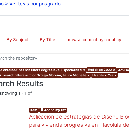
o > Ver tesis por posgrado
By Subject
By Title
browse.comcol.by.conahcyt
End date: 2022
×
e obtained: search.filters.degreelevel.Especialidad
×
Advisor
r: search.filters.author.Ortega Moreno, Laura Michelle
×
Has files: Yes
×
arch Results
showing
1 - 1 of 1
Item
Add to my list
Aplicación de estrategias de Diseño Bio
para vivienda progresiva en Tlacolula 