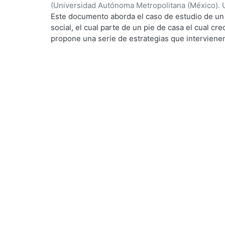
(
Universidad Autónoma Metropolitana (México). 
de Servicios de Información.
,
2022-10
)
Ortega Mo
Este documento aborda el caso de estudio de un 
social, el cual parte de un pie de casa el cual c
propone una serie de estrategias que intervienen
permite tener mejores rangos de confort para el
ecotecnologias para aprovechar los recursos natur
consumo de agua potable y energías no renovable
envolvente para generar ganancias internas por 
dispositivos diseñados particularmente para el e