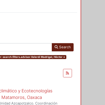
Search
: search.filters.advisor.Valerdi Madrigal, Héctor
×
climático y Ecotecnologías
de Matamoros, Oaxaca
Unidad Azcapotzalco. Coordinación