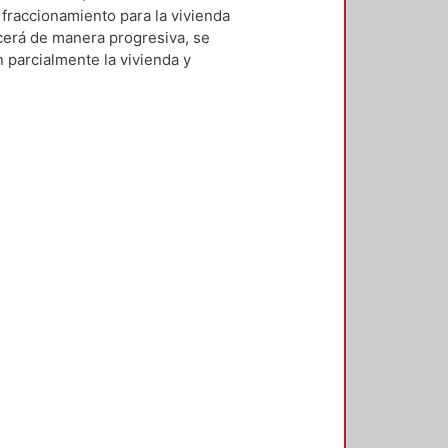
reno, Laura Michelle
fraccionamiento para la vivienda
recerá de manera progresiva, se
 parcialmente la vivienda y
 usuario, en combinación con
ales del sitio, reducir el
s. La propuesta sólo involucra la
medio de los materiales y
ntorno.