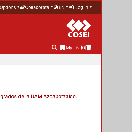
Options
Collaborate
EN
Log In
My List
[0]
posgrados de la UAM Azcapotzalco.