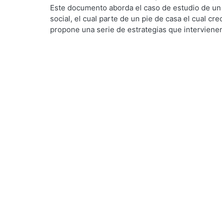
de Servicios de Información.
,
2022-10
)
Ortega Mo
Este documento aborda el caso de estudio de un 
social, el cual parte de un pie de casa el cual c
ng...
propone una serie de estrategias que intervienen
permite tener mejores rangos de confort para el
ecotecnologias para aprovechar los recursos natur
consumo de agua potable y energías no renovable
envolvente para generar ganancias internas por 
dispositivos diseñados particularmente para el e