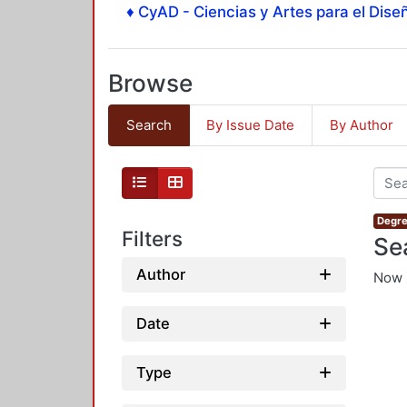
♦ CyAD - Ciencias y Artes para el Diseñ
Browse
Search
By Issue Date
By Author
Degre
Filters
Se
Author
Now 
Date
Type