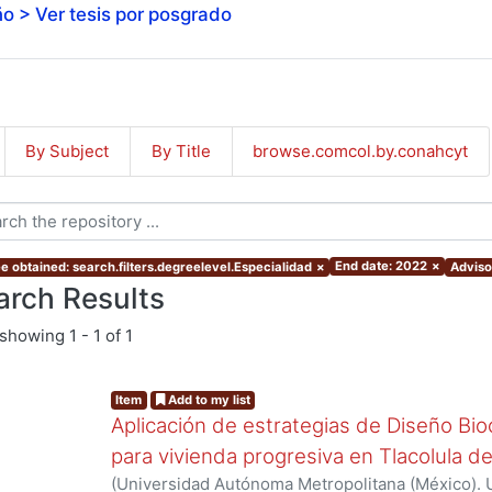
o > Ver tesis por posgrado
By Subject
By Title
browse.comcol.by.conahcyt
End date: 2022
×
e obtained: search.filters.degreelevel.Especialidad
×
Advisor
arch Results
showing
1 - 1 of 1
Item
Add to my list
Aplicación de estrategias de Diseño Bio
para vivienda progresiva en Tlacolula 
(
Universidad Autónoma Metropolitana (México). 