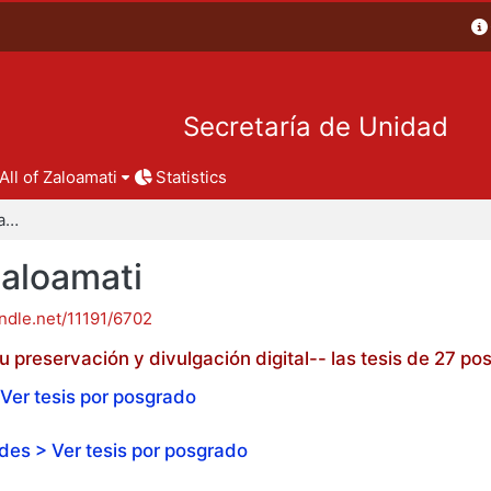
Secretaría de Unidad
All of Zaloamati
Statistics
Tesis de posgrado - Zaloamati
Zaloamati
andle.net/11191/6702
 preservación y divulgación digital-- las tesis de 27 
Ver tesis por posgrado
es > Ver tesis por posgrado