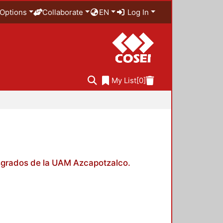
Options
Collaborate
EN
Log In
My List
[0]
posgrados de la UAM Azcapotzalco.