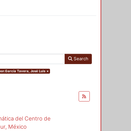
Search
thor.García Tavera, José Luis
×
mática del Centro de
Sur, México