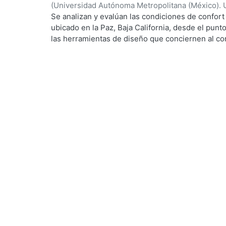
(
Universidad Autónoma Metropolitana (México). 
de Servicios de Información.
,
1999-12
)
García Ta
Se analizan y evalúan las condiciones de confort
g...
ubicado en la Paz, Baja California, desde el punto
las herramientas de diseño que conciernen al con
De los resultados de esta evaluación se despre
bioclimático.