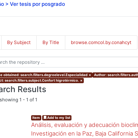
o > Ver tesis por posgrado
By Subject
By Title
browse.comcol.by.conahcyt
e obtained: search.filters.degreelevel.Especialidad
×
Author: search.filters.au
t: search.filters.subject.Confort higrotérmico.
×
arch Results
showing
1 - 1 of 1
Item
Add to my list
Análisis, evaluación y adecuación biocli
Investigación en la Paz, Baja California 