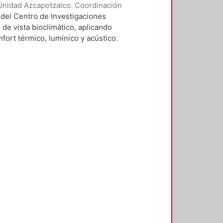
Unidad Azcapotzalco. Coordinación
vera, José Luis
 del Centro de Investigaciones
 de vista bioclimático, aplicando
fort térmico, lumínico y acústico.
nderán propuestas de diseño