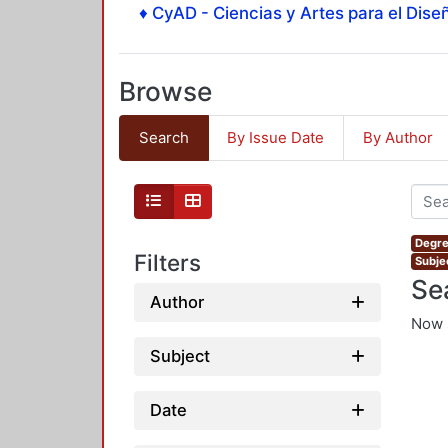
♦ CyAD - Ciencias y Artes para el Diseñ
Browse
Search
By Issue Date
By Author
Degre
Filters
Subjec
Se
Author
Now 
Subject
Date