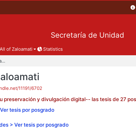
Secretaría de Unidad
All of Zaloamati
Statistics
Tesis de posgrado - Zaloamati
Zaloamati
andle.net/11191/6702
 preservación y divulgación digital-- las tesis de 27 
Ver tesis por posgrado
es > Ver tesis por posgrado