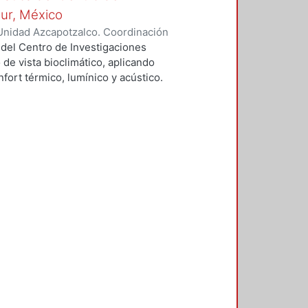
Sur, México
Unidad Azcapotzalco. Coordinación
vera, José Luis
 del Centro de Investigaciones
 de vista bioclimático, aplicando
fort térmico, lumínico y acústico.
nderán propuestas de diseño