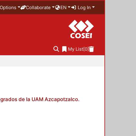
Options
Collaborate
EN
Log In
My List
[0]
posgrados de la UAM Azcapotzalco.