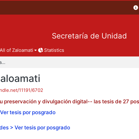
Secretaría de Unidad
All of Zaloamati
Statistics
Tesis de posgrado - Zaloamati
Zaloamati
andle.net/11191/6702
 preservación y divulgación digital-- las tesis de 27 
Ver tesis por posgrado
es > Ver tesis por posgrado