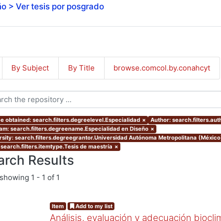
o > Ver tesis por posgrado
By Subject
By Title
browse.comcol.by.conahcyt
e obtained: search.filters.degreelevel.Especialidad
×
Author: search.filters.au
am: search.filters.degreename.Especialidad en Diseño
×
rsity: search.filters.degreegrantor.Universidad Autónoma Metropolitana (Méxic
 search.filters.itemtype.Tesis de maestría
×
arch Results
showing
1 - 1 of 1
Item
Add to my list
Análisis, evaluación y adecuación biocli