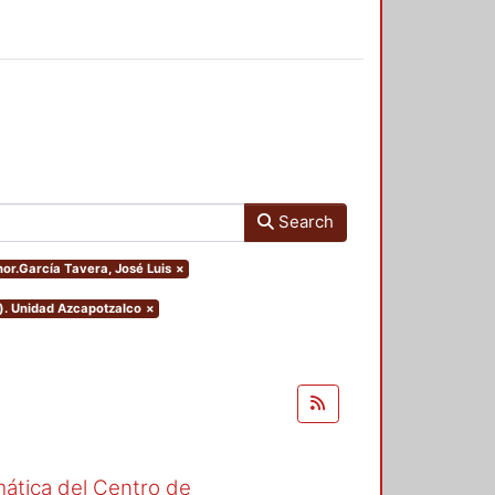
Search
thor.García Tavera, José Luis
×
o). Unidad Azcapotzalco
×
mática del Centro de