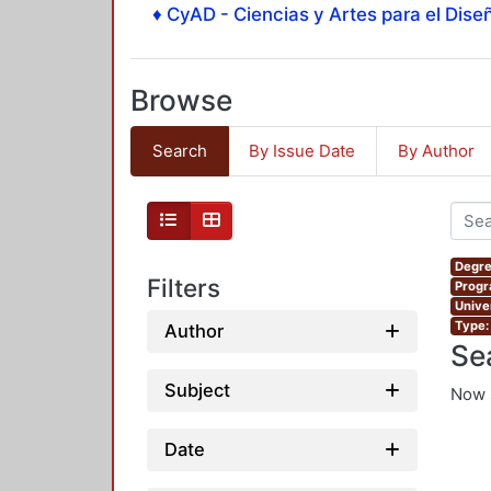
♦ CyAD - Ciencias y Artes para el Diseñ
Browse
Search
By Issue Date
By Author
Degre
Filters
Progr
Unive
Type:
Author
Se
Subject
Now 
Date