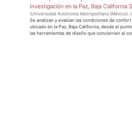
Investigación en la Paz, Baja California 
(
Universidad Autónoma Metropolitana (México). 
de Servicios de Información.
,
1999-12
)
García Ta
Se analizan y evalúan las condiciones de confort
ubicado en la Paz, Baja California, desde el punto
ng...
las herramientas de diseño que conciernen al con
De los resultados de esta evaluación se despre
bioclimático.