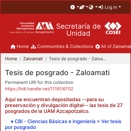
Log In
Secretaría de
Unidad
Home
Communities & Collections
All of Zaloamat
Home
Zaloamati
Tesis de posgrado - Zaloamati
Tesis de posgrado - Zaloamati
Permanent URI for this collection
https://hdl.handle.net/11191/6702
Aquí se encuentran depositadas --para su
preservación y divulgación digital-- las tesis de 27
posgrados de la UAM Azcapotzalco.
♦ CBI - Ciencias Básicas e Ingeniería > Ver tesis
por posgrado