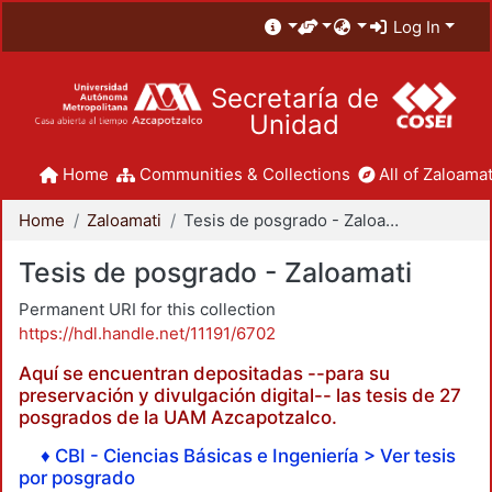
Log In
Secretaría de
Unidad
Home
Communities & Collections
All of Zaloamat
Home
Zaloamati
Tesis de posgrado - Zaloamati
Tesis de posgrado - Zaloamati
Permanent URI for this collection
https://hdl.handle.net/11191/6702
Aquí se encuentran depositadas --para su
preservación y divulgación digital-- las tesis de 27
posgrados de la UAM Azcapotzalco.
♦ CBI - Ciencias Básicas e Ingeniería > Ver tesis
por posgrado