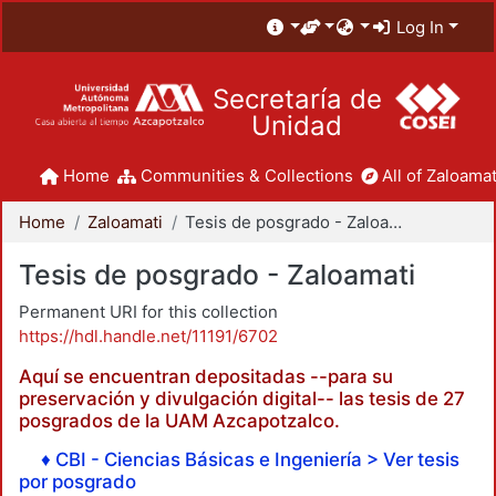
Log In
Secretaría de
Unidad
Home
Communities & Collections
All of Zaloamat
Home
Zaloamati
Tesis de posgrado - Zaloamati
Tesis de posgrado - Zaloamati
Permanent URI for this collection
https://hdl.handle.net/11191/6702
Aquí se encuentran depositadas --para su
preservación y divulgación digital-- las tesis de 27
posgrados de la UAM Azcapotzalco.
♦ CBI - Ciencias Básicas e Ingeniería > Ver tesis
por posgrado