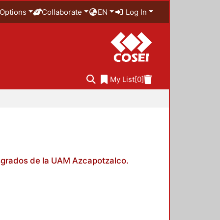
Options
Collaborate
EN
Log In
My List
[0]
posgrados de la UAM Azcapotzalco.