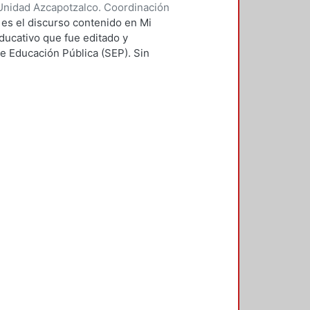
Unidad Azcapotzalco. Coordinación
ia Barón, Claudia
 es el discurso contenido en Mi
educativo que fue editado y
de Educación Pública (SEP). Sin
ompleto sobre el discurso
maria a nivel nacional se
 Comprensión y mejoramiento de la
 Educación Primaria aprobados por
ibro de tercer año. Historia y
 Lengua Nacional-Historia y
tulos. En el primero se describe la
exto, para ello se eligieron tres
a y la sociología que toman como
os de historia patria o los libros
boza parte del horizonte de
en la política educativa del sexenio
capítulo se analiza parte de la
 por ello se toma como fuente
jes rectores la alta demografía y el
ndibles para la construcción de la