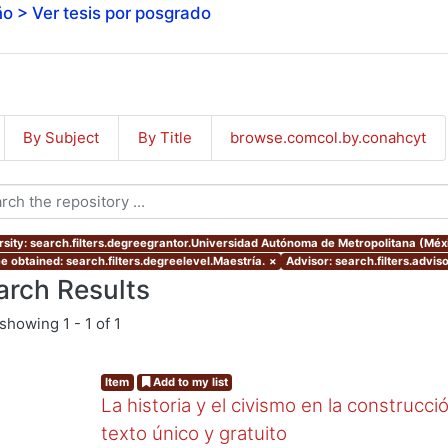
o > Ver tesis por posgrado
By Subject
By Title
browse.comcol.by.conahcyt
rsity: search.filters.degreegrantor.Universidad Autónoma de Metropolitana (Méx
e obtained: search.filters.degreelevel.Maestría.
×
Advisor: search.filters.advi
arch Results
showing
1 - 1 of 1
Item
Add to my list
La historia y el civismo en la construcci
texto único y gratuito