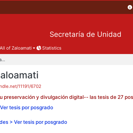
Secretaría de Unidad
All of Zaloamati
Statistics
Tesis de posgrado - Zaloamati
Zaloamati
andle.net/11191/6702
 preservación y divulgación digital-- las tesis de 27 
Ver tesis por posgrado
es > Ver tesis por posgrado