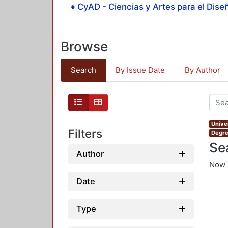
♦ CyAD - Ciencias y Artes para el Diseñ
Browse
Search
By Issue Date
By Author
Unive
Filters
Degre
Se
Author
Now 
Date
Type