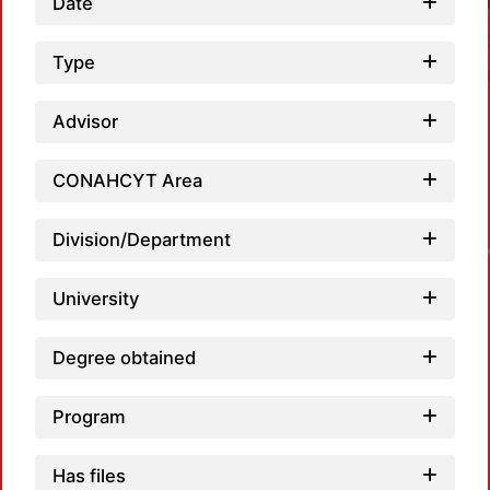
Date
Type
Advisor
CONAHCYT Area
Loadin
Division/Department
University
Degree obtained
Program
Has files