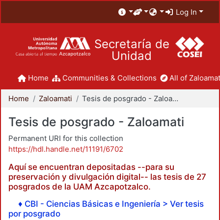
Log In
Secretaría de
Unidad
Home
Communities & Collections
All of Zaloamat
Home
Zaloamati
Tesis de posgrado - Zaloamati
Tesis de posgrado - Zaloamati
Permanent URI for this collection
https://hdl.handle.net/11191/6702
Aquí se encuentran depositadas --para su
preservación y divulgación digital-- las tesis de 27
posgrados de la UAM Azcapotzalco.
♦ CBI - Ciencias Básicas e Ingeniería > Ver tesis
por posgrado