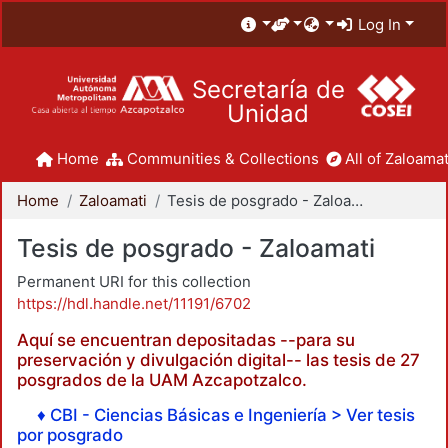
Log In
Secretaría de
Unidad
Home
Communities & Collections
All of Zaloamat
Home
Zaloamati
Tesis de posgrado - Zaloamati
Tesis de posgrado - Zaloamati
Permanent URI for this collection
https://hdl.handle.net/11191/6702
Aquí se encuentran depositadas --para su
preservación y divulgación digital-- las tesis de 27
posgrados de la UAM Azcapotzalco.
♦ CBI - Ciencias Básicas e Ingeniería > Ver tesis
por posgrado