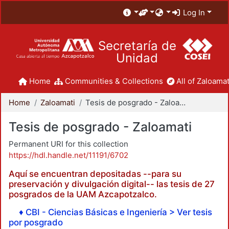
Log In
Secretaría de
Unidad
Home
Communities & Collections
All of Zaloamat
Home
Zaloamati
Tesis de posgrado - Zaloamati
Tesis de posgrado - Zaloamati
Permanent URI for this collection
https://hdl.handle.net/11191/6702
Aquí se encuentran depositadas --para su
preservación y divulgación digital-- las tesis de 27
posgrados de la UAM Azcapotzalco.
♦ CBI - Ciencias Básicas e Ingeniería > Ver tesis
por posgrado