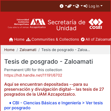
Log In
Secretaría de
Unidad
Home
Communities & Collections
All of Zaloamat
Home
Zaloamati
Tesis de posgrado - Zaloamati
Tesis de posgrado - Zaloamati
Permanent URI for this collection
https://hdl.handle.net/11191/6702
Aquí se encuentran depositadas --para su
preservación y divulgación digital-- las tesis de 27
posgrados de la UAM Azcapotzalco.
♦ CBI - Ciencias Básicas e Ingeniería > Ver tesis
por posgrado