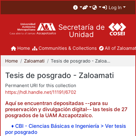
Log In
Secretaría de
Unidad
Home
Communities & Collections
All of Zaloamat
Home
Zaloamati
Tesis de posgrado - Zaloamati
Tesis de posgrado - Zaloamati
Permanent URI for this collection
https://hdl.handle.net/11191/6702
Aquí se encuentran depositadas --para su
preservación y divulgación digital-- las tesis de 27
posgrados de la UAM Azcapotzalco.
♦ CBI - Ciencias Básicas e Ingeniería > Ver tesis
por posgrado