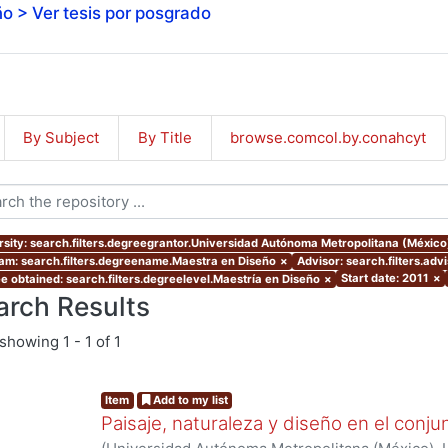
o > Ver tesis por posgrado
By Subject
By Title
browse.comcol.by.conahcyt
rsity: search.filters.degreegrantor.Universidad Autónoma Metropolitana (Méxic
am: search.filters.degreename.Maestra en Diseño
×
Advisor: search.filters.a
Start date: 2011
×
e obtained: search.filters.degreelevel.Maestría en Diseño
×
arch Results
showing
1 - 1 of 1
Item
Add to my list
Paisaje, naturaleza y diseño en el conju