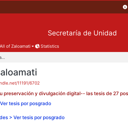
Secretaría de Unidad
All of Zaloamati
Statistics
Tesis de posgrado - Zaloamati
Zaloamati
andle.net/11191/6702
 preservación y divulgación digital-- las tesis de 27 
Ver tesis por posgrado
es > Ver tesis por posgrado