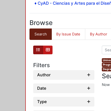
♦ CyAD - Ciencias y Artes para el Diseñ
Browse
Search
By Issue Date
By Author
Unive
Filters
Progr
Degre
Se
Author
Now 
Date
Type