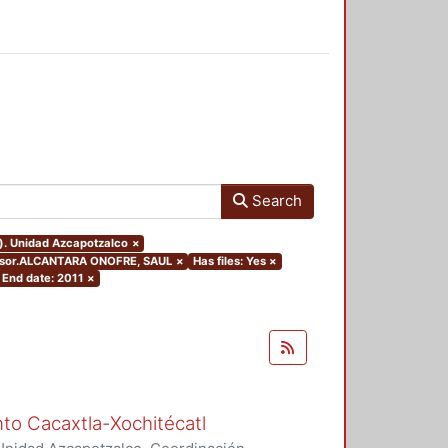
Search
o). Unidad Azcapotzalco
×
dvisor.ALCANTARA ONOFRE, SAUL
×
Has files: Yes
×
End date: 2011
×
nto Cacaxtla-Xochitécatl