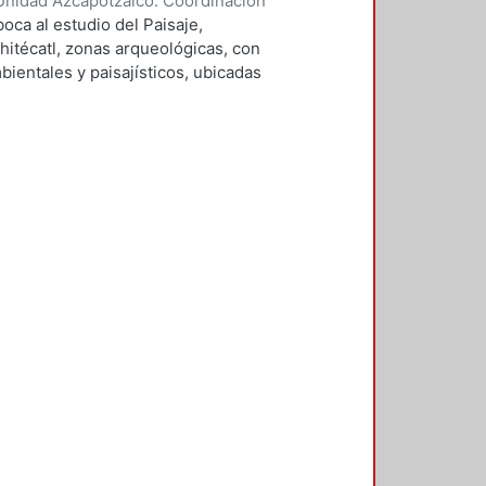
Unidad Azcapotzalco. Coordinación
ares, María Teresa
oca al estudio del Paisaje,
hitécatl, zonas arqueológicas, con
bientales y paisajísticos, ubicadas
estudio, define los conceptos
ue estas entidades deben confluir
stas de esta investigación se
cultural y creativa, que implica
sitios, por lo que al abordar la
en su expresión más amplia y
e los criterios y líneas de
principales conceptos que definen
lares que guiaban a los pueblos
, se aborda el estudio de el área de
 la Arquitectura del Paisaje del
ológico, susceptibles a ser
 En el paisaje arqueológico e
s de las estructuras y sus
 relación con el conjunto cultural
 volcanes del entorno con el
pondencia con las labores