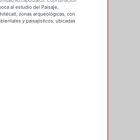
Unidad Azcapotzalco. Coordinación
ares, María Teresa
oca al estudio del Paisaje,
hitécatl, zonas arqueológicas, con
bientales y paisajísticos, ubicadas
estudio, define los conceptos
ue estas entidades deben confluir
stas de esta investigación se
cultural y creativa, que implica
sitios, por lo que al abordar la
en su expresión más amplia y
e los criterios y líneas de
principales conceptos que definen
lares que guiaban a los pueblos
, se aborda el estudio de el área de
 la Arquitectura del Paisaje del
ológico, susceptibles a ser
 En el paisaje arqueológico e
s de las estructuras y sus
 relación con el conjunto cultural
 volcanes del entorno con el
pondencia con las labores