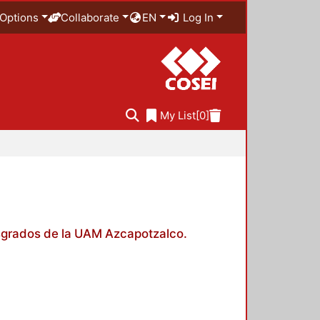
Options
Collaborate
EN
Log In
My List
[0]
posgrados de la UAM Azcapotzalco.