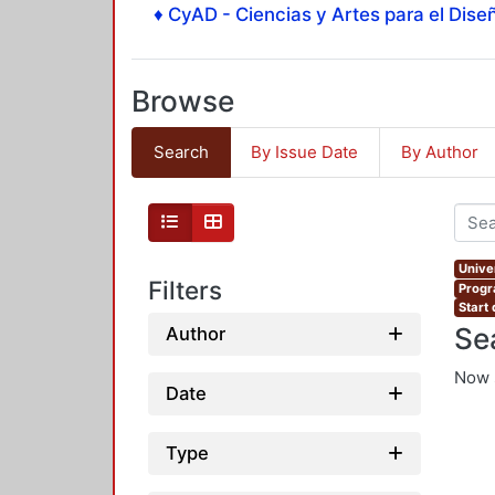
♦ CyAD - Ciencias y Artes para el Diseñ
Browse
Search
By Issue Date
By Author
Unive
Filters
Progr
Start 
Se
Author
Now 
Date
Type