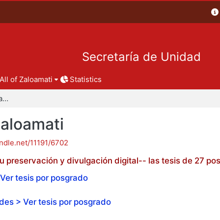
Secretaría de Unidad
All of Zaloamati
Statistics
Tesis de posgrado - Zaloamati
Zaloamati
andle.net/11191/6702
 preservación y divulgación digital-- las tesis de 27 
Ver tesis por posgrado
es > Ver tesis por posgrado