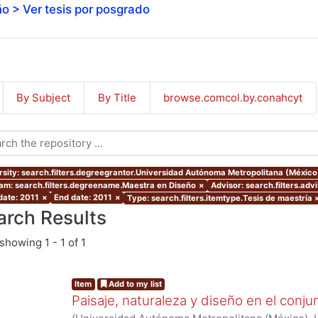
o > Ver tesis por posgrado
By Subject
By Title
browse.comcol.by.conahcyt
rsity: search.filters.degreegrantor.Universidad Autónoma Metropolitana (Méxic
am: search.filters.degreename.Maestra en Diseño
×
Advisor: search.filters.a
date: 2011
×
End date: 2011
×
Type: search.filters.itemtype.Tesis de maestría
arch Results
showing
1 - 1 of 1
Item
Add to my list
Paisaje, naturaleza y diseño en el conju