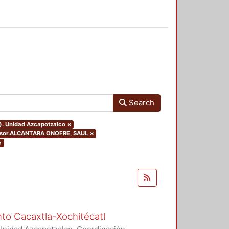
Search
o). Unidad Azcapotzalco
×
dvisor.ALCANTARA ONOFRE, SAUL
×
×
nto Cacaxtla-Xochitécatl