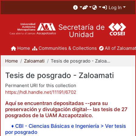
Log In
Secretaría de
Unidad
Home
Communities & Collections
All of Zaloamat
Home
Zaloamati
Tesis de posgrado - Zaloamati
Tesis de posgrado - Zaloamati
Permanent URI for this collection
https://hdl.handle.net/11191/6702
Aquí se encuentran depositadas --para su
preservación y divulgación digital-- las tesis de 27
posgrados de la UAM Azcapotzalco.
♦ CBI - Ciencias Básicas e Ingeniería > Ver tesis
por posgrado